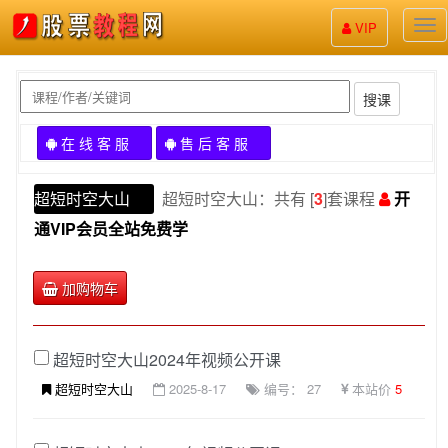
股
VIP
票
教
程
搜课
在 线 客 服
售 后 客 服
超短时空大山
超短时空大山：共有 [
3
]套课程
开
通VIP会员全站免费学
加购物车
超短时空大山2024年视频公开课
超短时空大山
2025-8-17
编号： 27
本站价
5